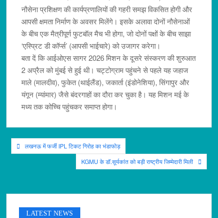
नौसेना प्रशिक्षण की कार्यप्रणालियों की गहरी समझ विकसित होगी और
आपसी क्षमता निर्माण के अवसर मिलेंगे। इसके अलावा दोनों नौसेनाओं
के बीच एक मैत्रीपूर्ण फुटबॉल मैच भी होगा, जो दोनों पक्षों के बीच साझा
‘एस्प्रिट डी कॉर्प्स’ (आपसी भाईचारे) को उजागर करेगा।
बता दें कि आईओएस सागर 2026 मिशन के दूसरे संस्करण की शुरुआत
2 अप्रैल को मुंबई से हुई थी। चट्टोग्राम पहुंचने से पहले यह जहाज
माले (मालदीव), फुकेत (थाईलैंड), जकार्ता (इंडोनेशिया), सिंगापुर और
यंगून (म्यांमार) जैसे बंदरगाहों का दौरा कर चुका है। यह मिशन मई के
मध्य तक कोच्चि पहुंचकर समाप्त होगा।
Post
लखनऊ में फर्जी IPL टिकट गिरोह का भंडाफोड़
navigation
KGMU के डॉ.सूर्यकांत को बड़ी राष्ट्रीय जिम्मेदारी मिली
LATEST NEWS