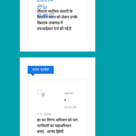
2026
मौलाना जरजिस अंसारी के
विवादित बयान को लेकर उनके
खिलाफ लखनऊ में
एफआईआर दर्ज की गई है
उत्तर प्रदेश
admin
AUGUS
T 5, 2026
हर घर तिरंगा अभियान को जन
भागीदारी का महाअभियान
बनाएं- -आनंद द्विवेदी