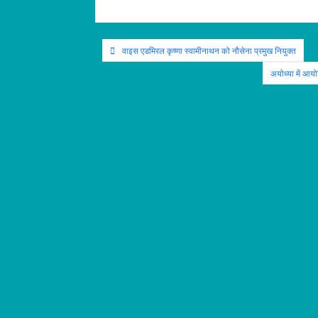
Post
वाइस एडमिरल कृष्णा स्वामीनाथन को नौसेना प्रमुख नियुक्त
navigation
अयोध्या में आय