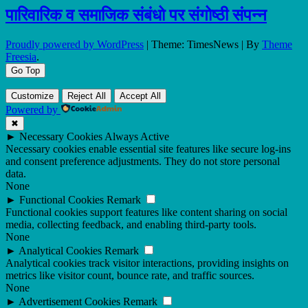
पारिवारिक व समाजिक संबंधो पर संगोष्ठी संपन्न
Proudly powered by WordPress
|
Theme: TimesNews
|
By
Theme
Freesia
.
Go Top
Customize
Reject All
Accept All
Powered by
✖
►
Necessary Cookies
Always Active
Necessary cookies enable essential site features like secure log-ins
and consent preference adjustments. They do not store personal
data.
None
►
Functional Cookies
Remark
Functional cookies support features like content sharing on social
media, collecting feedback, and enabling third-party tools.
None
►
Analytical Cookies
Remark
Analytical cookies track visitor interactions, providing insights on
metrics like visitor count, bounce rate, and traffic sources.
None
►
Advertisement Cookies
Remark