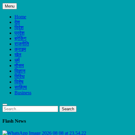
Menu
Home
देश
विदेश
प्रदेश
ब्रेकिंग
राजनीति
क्राइम
खेल
धर्म
मौसम
विज्ञान
विविध
विशेष
साहित्य
Business
Search
Search
for:
Flash News